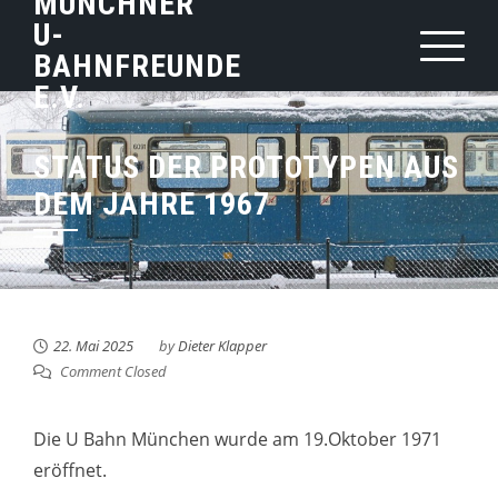
MÜNCHNER
Skip
U-
to
BAHNFREUNDE
content
E.V.
STATUS DER PROTOTYPEN AUS
DEM JAHRE 1967
22. Mai 2025
by
Dieter Klapper
Comment Closed
Die U Bahn München wurde am 19.Oktober 1971
eröffnet.