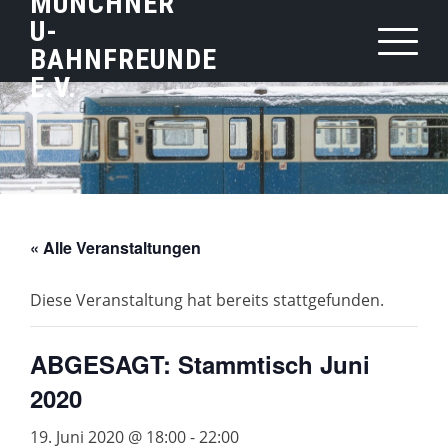
MÜNCHNER
Skip
U-
to
BAHNFREUNDE
content
E.V.
« Alle Veranstaltungen
Diese Veranstaltung hat bereits stattgefunden.
ABGESAGT: Stammtisch Juni
2020
19. Juni 2020 @ 18:00
-
22:00