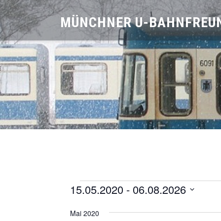
Skip
MÜNCHNER U-BAHNFREUN
to
content
Veranstaltungen
15.05.2020
 - 
06.08.2026
Datum
Mai 2020
wählen.