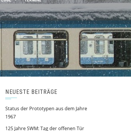
FLÜGE
TERMINE
NEUESTE BEITRÄGE
Status der Prototypen aus dem Jahre
hten-
nstaltung
1967
chten-
ation
gation
125 Jahre SWM: Tag der offenen Tür